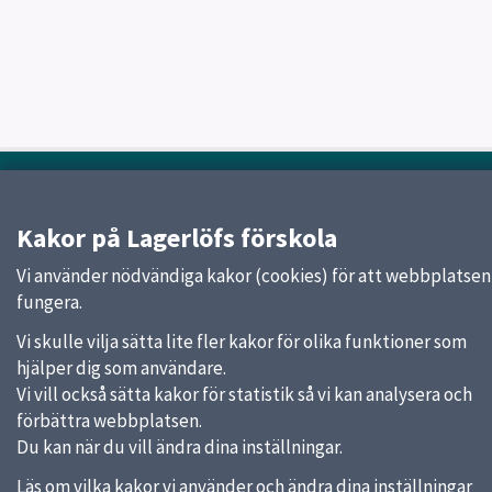
Sidfot
Huvudmeny
Start
Kakor på Lagerlöfs förskola
Om Förskolan
Vi använder nödvändiga kakor (cookies) för att webbplatsen
Vår verksamhet
fungera.
Kontakt
Jobba hos oss
Vi skulle vilja sätta lite fler kakor för olika funktioner som
hjälper dig som användare.
Vi vill också sätta kakor för statistik så vi kan analysera och
Snabblänkar
förbättra webbplatsen.
Du kan när du vill ändra dina inställningar.
Uppsala kommun
Skolverket
Läs om vilka kakor vi använder och ändra dina inställningar